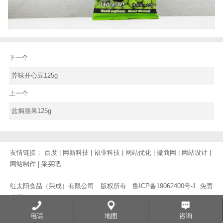
下一个
芥味开心豆125g
上一个
盐焗腰果125g
友情链接：
百度
|
网新科技
|
诏业科技
|
网站优化
|
徽商网
|
网站设计
|
网站制作
|
采买吧
红太阳食品（荣成）有限公司 版权所有
鲁ICP备19062400号-1
免责
声明
电话
地图
咨询